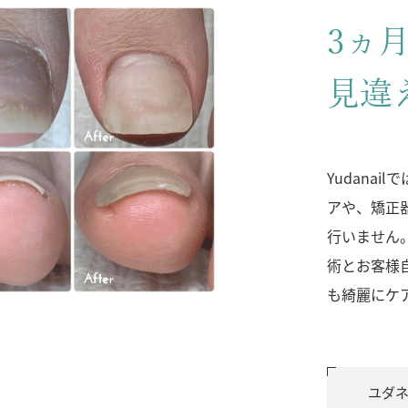
3ヵ
見違
Yudana
アや、矯正
行いません
術とお客様
も綺麗にケ
ユダ